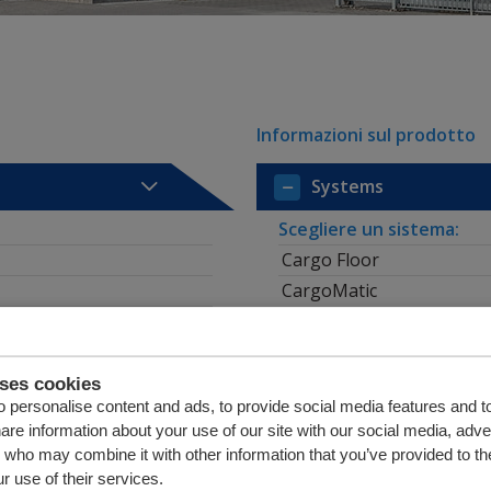
Informazioni sul prodotto
Systems
Scegliere un sistema:
Cargo Floor
CargoMatic
Tipo di documentazi
uses cookies
Risultati
 personalise content and ads, to provide social media features and t
Opuscolo
hare information about your use of our site with our social media, adve
Lettera di notizie
s who may combine it with other information that you’ve provided to th
Pianale mobile Cargo Flo
r use of their services.
Opuscolo