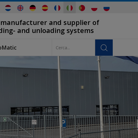
 manufacturer and supplier of
ading- and unloading systems
oMatic