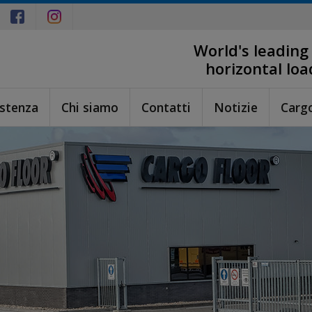
World's leading
horizontal lo
istenza
Chi siamo
Contatti
Notizie
Carg