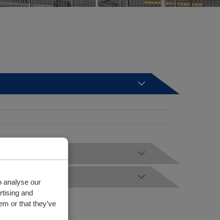
one
o analyse our
rtising and
em or that they’ve
or