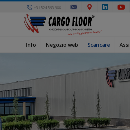
+31 524 593 900
Info
Negozio web
Scaricare
Ass