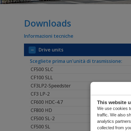
Downloads
Informazioni tecniche
Drive units
Scegliete prima un'unità di trasmissione:
CF500 SLC
CF100 SLL
CF3LP2-Speedster
CF3 LP-2
CF600 HDC-4.7
This website 
We use cookies to
CF800 HD
traffic. We also s
CF500 SL-2
analytics partner
CF500 SL
collected from you