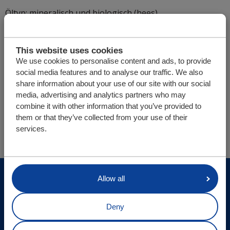
Öltyp: mineralisch und biologisch (hees)
Temperaturbereich:
ISO VG32 = -15 < 30 °C
This website uses cookies
ISO VG46 = 15 < 40 °C
We use cookies to personalise content and ads, to provide
ISO VG22 = 15 < 0 °C
social media features and to analyse our traffic. We also
share information about your use of our site with our social
media, advertising and analytics partners who may
Sie befinden sich hier:
combine it with other information that you’ve provided to
Cargo Floor | Horizontales (Ent-)Ladesystem
Service
them or that they’ve collected from your use of their
services.
Cargo Floor Technische Daten
CF3 LP-2 tech A/B
© Cargo Floor B.V. Byte 14, 7741 MK Coevorden, The
Allow all
Netherlands
Deny
Site-Update
Datenschutz