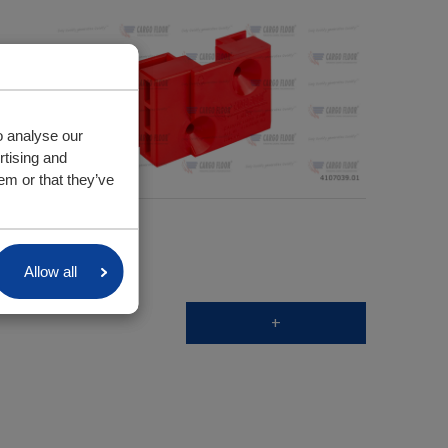
o analyse our
rtising and
em or that they’ve
Allow all
+