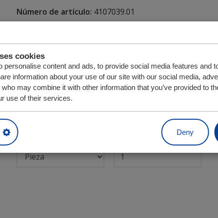
Número de artículo:
4107039.01
Forma parte de las siguientes unidades de
accionamiento:
CF3 LP-2
uses cookies
 personalise content and ads, to provide social media features and t
CF500 SL
hare information about your use of our site with our social media, adve
CF500 SL-2
s who may combine it with other information that you’ve provided to th
CF500 SLC
r use of their services.
CF800
Deny
Unidad
Cantidad