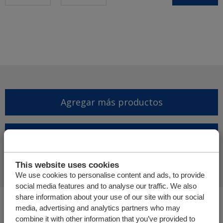
Agregar más productos
Finalizar solicitud de
presupuesto
This website uses cookies
We use cookies to personalise content and ads, to provide
social media features and to analyse our traffic. We also
share information about your use of our site with our social
Usted está aquí:
media, advertising and analytics partners who may
Cargo Floor | Sistema de (des)carga horizontal
combine it with other information that you’ve provided to