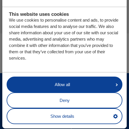
This website uses cookies
We use cookies to personalise content and ads, to provide
social media features and to analyse our traffic. We also
share information about your use of our site with our social
media, advertising and analytics partners who may
Usted está aquí:
combine it with other information that you’ve provided to
Cargo Floor | Sistema de (des)carga horizontal
Info
them or that they’ve collected from your use of their
¿Qué transportar?
services.
© Cargo Floor B.V. Byte 14, 7741 MK Coevorden, The
Allow all
Netherlands
Deny
Actualizaciones del sitio
Declaracion de privacidad
Show details
Exención de responsabilidad
Sitemap