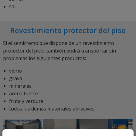
sal
Revestimiento protector del piso
Si el semirremolque dispone de un revestimiento
protector del piso, también podrá transportar sin
problemas los siguientes productos:
vidrio
grava
minerales
arena fuerte
fruta y verdura
todos los demás materiales abrasivos