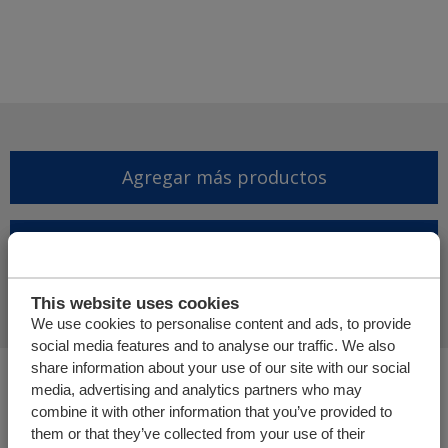
Agregar más productos
Finalizar solicitud de
presupuesto
This website uses cookies
We use cookies to personalise content and ads, to provide
social media features and to analyse our traffic. We also
share information about your use of our site with our social
Usted está aquí:
media, advertising and analytics partners who may
Cargo Floor | Sistema de (des)carga horizontal
combine it with other information that you’ve provided to
Tienda online
them or that they’ve collected from your use of their