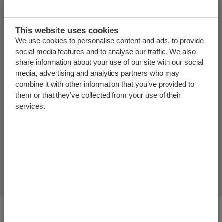
This website uses cookies
We use cookies to personalise content and ads, to provide
Опорная пластина была разработана для придания
social media features and to analyse our traffic. We also
дополнительной прочности полу при повышенной
share information about your use of our site with our social
нагрузке при транспортировке тяжелого груза.
media, advertising and analytics partners who may
Нагрузка на пол распределяется непосредственно
combine it with other information that you’ve provided to
через профили пола на поперечные балки под
them or that they’ve collected from your use of their
конструкцией. Опорная пластина может
services.
монтироваться без инструментов и дополнительной
фиксации поверх поперечных балок с максимальной
шириной верхнего борта 60 мм.
Каталог
Код детали:
4107004
Вы находитесь здесь: