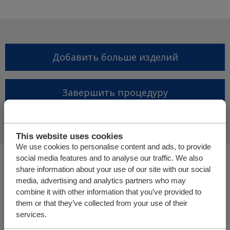
Добавить больше изделий
Завершить процедуру
запроса предложений
This website uses cookies
We use cookies to personalise content and ads, to provide
social media features and to analyse our traffic. We also
Вы находитесь здесь:
share information about your use of our site with our social
Грузовой пол | Горизонтальная (не)погрузочная
media, advertising and analytics partners who may
система
combine it with other information that you’ve provided to
Интернетмагазин
them or that they’ve collected from your use of their
services.