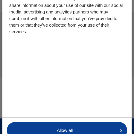
share information about your use of our site with our social
media, advertising and analytics partners who may
combine it with other information that you’ve provided to
them or that they’ve collected from your use of their
services.
Meer producten toevoegen
Offerte aanvraag afronden
U bevindt zich hier:
Cargo Floor | Horizontal (un)loading systems
Onderdelen/webshop
© Cargo Floor B.V. Byte 14, 7741 MK Coevorden, The
Allow all