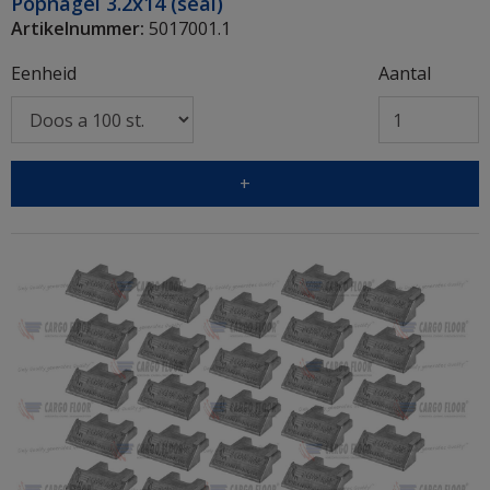
Popnagel 3.2x14 (seal)
Artikelnummer:
5017001.1
Eenheid
Aantal
+