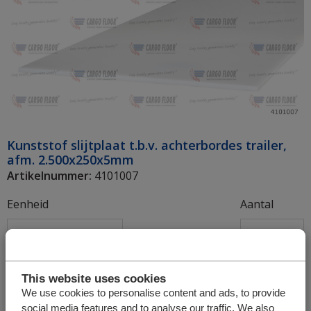
Kunststof slijtplaat t.b.v. achterbordes trailer,
afm. 2.500x250x5mm
Artikelnummer:
4101007
Eenheid
Aantal
+
This website uses cookies
We use cookies to personalise content and ads, to provide
social media features and to analyse our traffic. We also