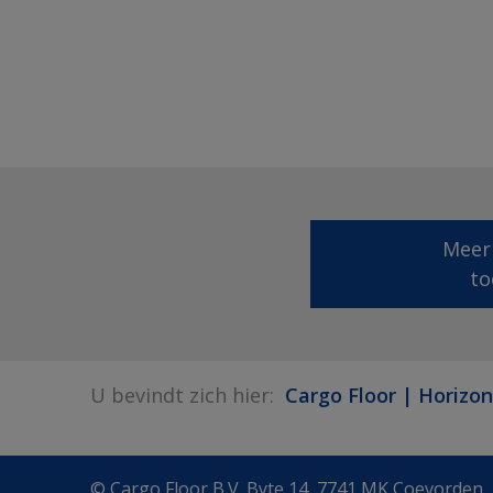
Meer
to
U bevindt zich hier:
Cargo Floor | Horizon
© Cargo Floor B.V. Byte 14, 7741 MK Coevorden,