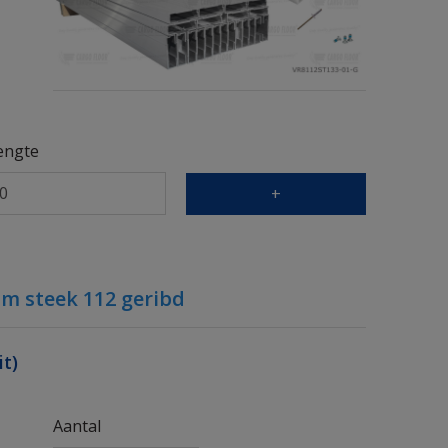
engte
+
m steek 112 geribd
t)
Aantal