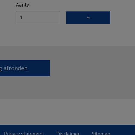
Aantal
+
g afronden
Privacy statement
Disclaimer
Sitemap