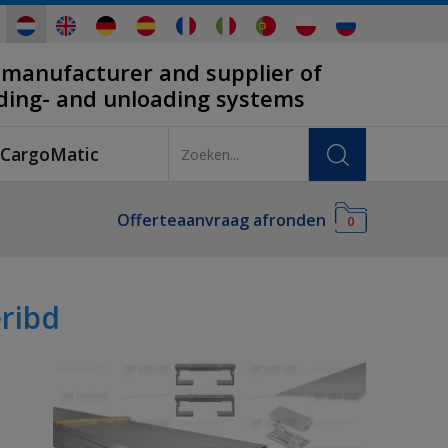
 manufacturer and supplier of
ading- and unloading systems
CargoMatic
Offerteaanvraag afronden
0
ribd