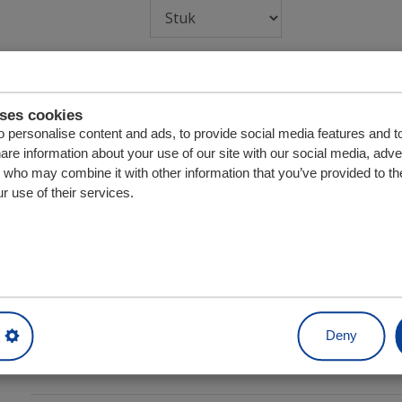
Geleider (CF/Twister)
Artikelnummer:
4107002
uses cookies
 personalise content and ads, to provide social media features and t
Eenheid
hare information about your use of our site with our social media, adve
s who may combine it with other information that you’ve provided to th
r use of their services.
Kunststof eindkap voor profiel
Artikelnummer:
4104001.1
Eenheid
Deny