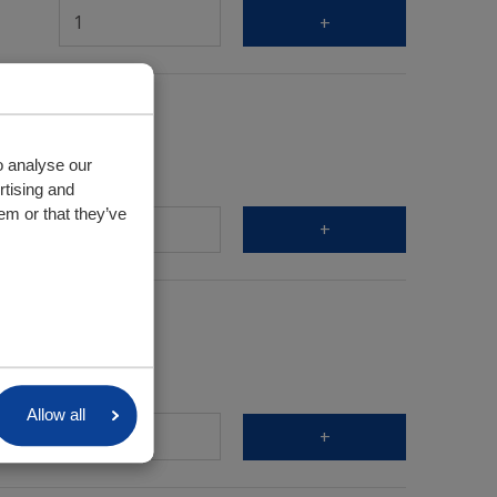
+
o analyse our
Aantal
rtising and
em or that they’ve
+
 112 mm.
Aantal
Allow all
+