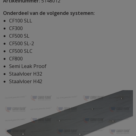
Artikelnummer:
5148012
Onderdeel van de volgende systemen:
CF100 SLL
CF300
CF500 SL
CF500 SL-2
CF500 SLC
CF800
Semi Leak Proof
Staalvloer H32
Staalvloer H42