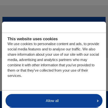
Meer producten toevoegen
This website uses cookies
Offerte aanvraag afronden
We use cookies to personalise content and ads, to provide
social media features and to analyse our traffic. We also
share information about your use of our site with our social
media, advertising and analytics partners who may
U bevindt zich hier:
combine it with other information that you’ve provided to
them or that they’ve collected from your use of their
Cargo Floor | Horizontal (un)loading systems
services.
Onderdelen/webshop
© Cargo Floor B.V. Byte 14, 7741 MK Coevorden, The
Allow all
Netherlands