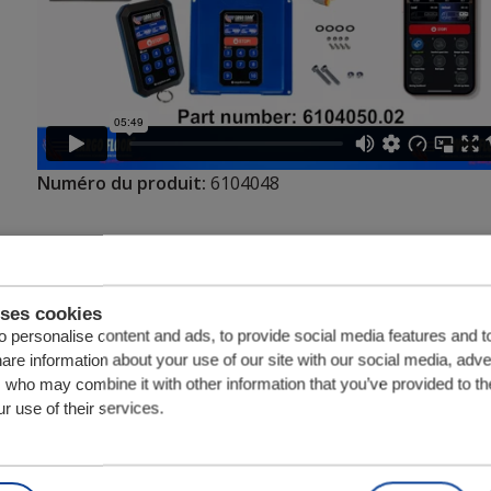
Numéro du produit:
6104048
Unité
Quantité
uses cookies
 personalise content and ads, to provide social media features and t
hare information about your use of our site with our social media, adve
s who may combine it with other information that you’ve provided to th
r use of their services.
Pièces en lien avec Cargo Floor IRCM Réce
IRCM Support de montage du ré