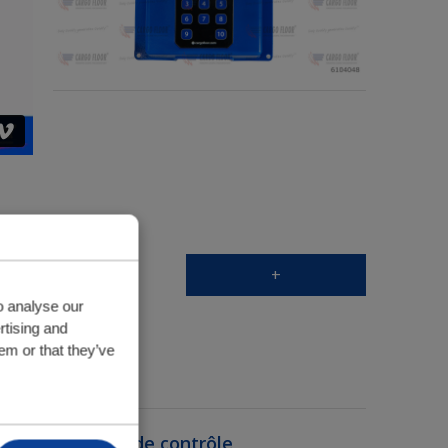
+
o analyse our
rtising and
em or that they’ve
pteur
cepteur vanne de contrôle