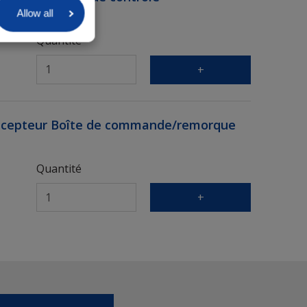
Allow all
Quantité
+
écepteur Boîte de commande/remorque
Quantité
+