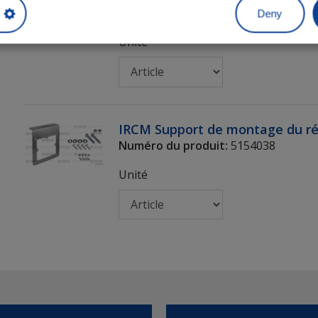
Numéro du produit:
5154037
Deny
Unité
IRCM Support de montage du r
Numéro du produit:
5154038
Unité