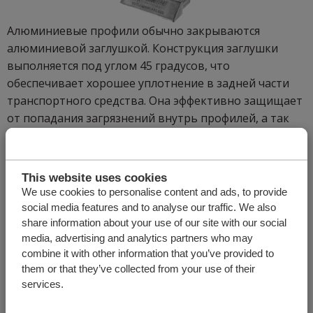
Алюминиевые профили обычно закрываются
алюминиевой заглушкой. Конструкция заглушки
выполняется под углом 45 градусов, что
обеспечивает хорошее уплотнение в задней части
транспортного средства. Она эффективно защищает
от попадания загрязнений внутрь профилей, а так
же предотвращает заклинивание.
Запасные части / интернет-магазин
This website uses cookies
5164010.1
We use cookies to personalise content and ads, to provide
Уплотнительный профиль (seal)
social media features and to analyse our traffic. We also
share information about your use of our site with our social
media, advertising and analytics partners who may
Уплотнительный профиль Cargo Floor сделан из
combine it with other information that you’ve provided to
уникального композитного пластика (Nobraforte),
them or that they’ve collected from your use of their
Благодаря своим уникальным чрезвычайно
services.
износостойким свойствам, уплотнение Cargo Floor
долговечнее алюминия. Уплотнение было