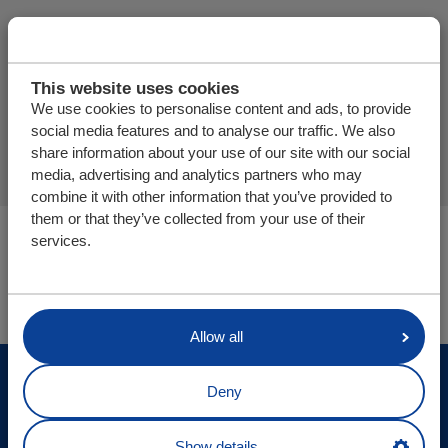
Meer producten toevoegen
This website uses cookies
We use cookies to personalise content and ads, to provide
Offerte aanvraag afronden
social media features and to analyse our traffic. We also
share information about your use of our site with our social
media, advertising and analytics partners who may
combine it with other information that you’ve provided to
them or that they’ve collected from your use of their
U bevindt zich hier:
services.
Cargo Floor | Horizontal (un)loading systems
Onderdelen/webshop
Allow all
© Cargo Floor B.V. Byte 14, 7741 MK Coevorden, The
Deny
Netherlands
Site updates
Show details