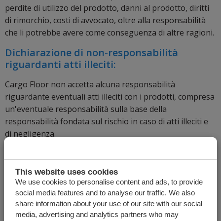
perdite di utilizzo del prodotto, danni al prodotto, diritti
di rimorchio, costi di avvocato, oltre alla responsabilità
che li potrebbe avere come conseguenza di altre ragioni.
Dichiarazione di non-responsabilità
riguardanti atti illeciti:
Cargo Floor non accetta alcuna responsabilità
riguardante eventuali atti illeciti con i prodotti, compresa
un'eventuale responsabilità sulla base della
responsabilità fondata sul rischio in caso di atti illeciti e
di negligenza.
Nel caso in cui questa garanzia sia in
contraddizione con la legislazione e le
This website uses cookies
regolamentazioni:
We use cookies to personalise content and ads, to provide
social media features and to analyse our traffic. We also
Laddove una clausola della presente garanzia sia in
share information about your use of our site with our social
contraddizione con la legislazione e la regolamentazione
media, advertising and analytics partners who may