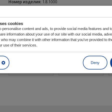
Номер изделия:
1.8.1000
является частью следующего блока привода:
CF100 SLL
uses cookies
CF300
 personalise content and ads, to provide social media features and t
CF500 SL
hare information about your use of our site with our social media, adve
CF500 SL-2
s who may combine it with other information that you’ve provided to th
CF500 SLC
r use of their services.
Единиц изделия
Количество
Д
Deny