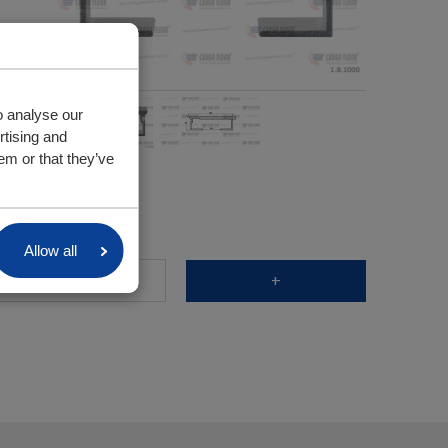
o analyse our
rtising and
em or that they’ve
лина
Allow all
+