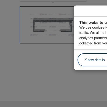
This website 
We use cookies to
traffic. We also s
analytics partner
collected from you
Show details