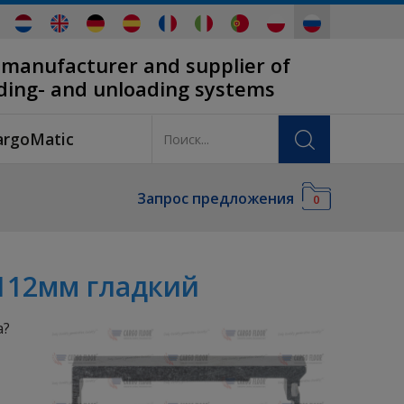
 manufacturer and supplier of
ading- and unloading systems
argoMatic
Запрос предложения
0
112мм гладкий
а?