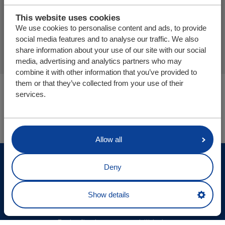
Adicionar mais produtos
This website uses cookies
We use cookies to personalise content and ads, to provide
Finalizar pedido de oferta
social media features and to analyse our traffic. We also
share information about your use of our site with our social
media, advertising and analytics partners who may
combine it with other information that you’ve provided to
them or that they’ve collected from your use of their
Você está aqui:
services.
Cargo Floor | Sistema de (des)carga horizontal
Peças/webshop
Allow all
© Cargo Floor B.V. Byte 14, 7741 MK Coevorden, The
Deny
Netherlands
Atualizações locais
Show details
Declaração de confidencialidade
Exclusão de responsabilidade