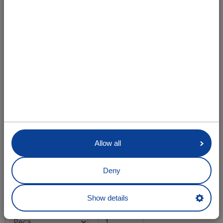
Allow all
Tira de chumaceira de plástico 7/112 altura
35mm. (laranja)
Deny
Número do artigo:
4103009
Show details
Unidade
Quantia