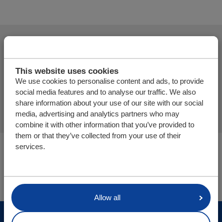
Adicionar mais produtos
This website uses cookies
We use cookies to personalise content and ads, to provide
social media features and to analyse our traffic. We also
Finalizar pedido de oferta
share information about your use of our site with our social
media, advertising and analytics partners who may
combine it with other information that you’ve provided to
them or that they’ve collected from your use of their
Você está aqui:
services.
Cargo Floor | Sistema de (des)carga horizontal
Peças/webshop
Allow all
© Cargo Floor B.V. Byte 14, 7741 MK Coevorden, The