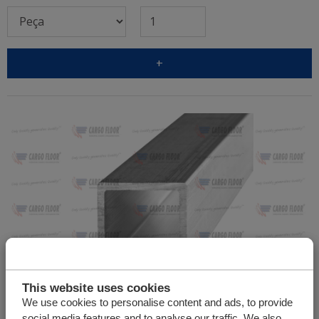
+
This website uses cookies
We use cookies to personalise content and ads, to provide
Tubo alumínio 25x25x2 mm (L = 6000mm)
social media features and to analyse our traffic. We also