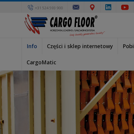
+31 524 593 900
Info
Części i sklep internetowy
Pobi
CargoMatic