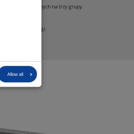
e profili podzielonych na trzy grupy.
uch profile podłogi.
Allow all