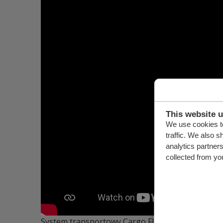
This website 
We use cookies to
traffic. We also s
analytics partner
collected from you
System transportowy Cargo Floor powstał w opar