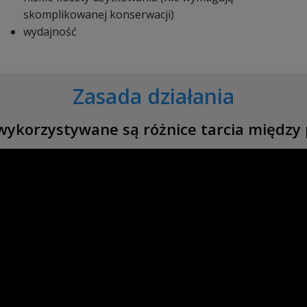
skomplikowanej konserwacji)
wydajność
Zasada działania
wykorzystywane są różnice tarcia międz