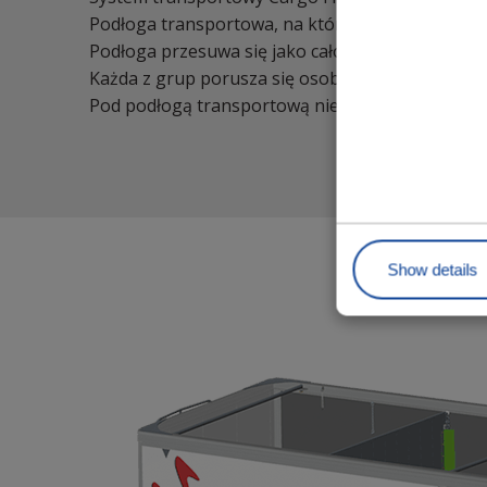
Podłoga transportowa, na której znajduje się pro
Podłoga przesuwa się jako całość w jednym kieru
Każda z grup porusza się osobno: ładunek pozost
Pod podłogą transportową nie ma żadnej innej po
Show details