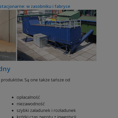
tacjonarne: w zasobniku i fabryce
odny
e produktów. Są one także tańsze od
opłacalność
niezawodność
szybki załadunek i rozładunek
krótki czas zwrotu z inwestycji