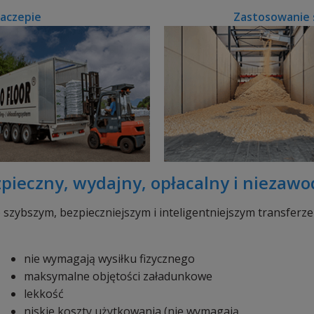
aczepie
Zastosowanie s
pieczny, wydajny, opłacalny i niezaw
o szybszym, bezpieczniejszym i inteligentniejszym transferz
nie wymagają wysiłku fizycznego
maksymalne objętości załadunkowe
lekkość
niskie koszty użytkowania (nie wymagają