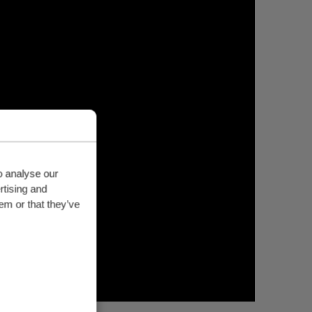
o analyse our
rtising and
em or that they’ve