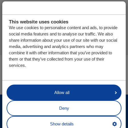
Dodaj więcej produktów
This website uses cookies
We use cookies to personalise content and ads, to provide
Finalizuj ofertę
social media features and to analyse our traffic. We also
share information about your use of our site with our social
media, advertising and analytics partners who may
combine it with other information that you’ve provided to
them or that they’ve collected from your use of their
Jesteś tutaj:
services.
Podłoga ładunkowa | Poziomy system załadunku
Części i sklep internetowy
Allow all
© Cargo Floor B.V. Byte 14, 7741 MK Coevorden, The
Deny
Netherlands
Aktualizacje strony
Show details