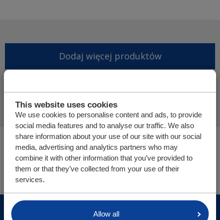
Dodaj więcej produktów
Finalizuj ofertę
This website uses cookies
We use cookies to personalise content and ads, to provide
social media features and to analyse our traffic. We also
share information about your use of our site with our social
Jesteś tutaj:
media, advertising and analytics partners who may
Podłoga ładunkowa | Poziomy system załadunku
combine it with other information that you’ve provided to
Części i sklep internetowy
them or that they’ve collected from your use of their
services.
© Cargo Floor B.V. Byte 14, 7741 MK Coevorden, The
Allow all