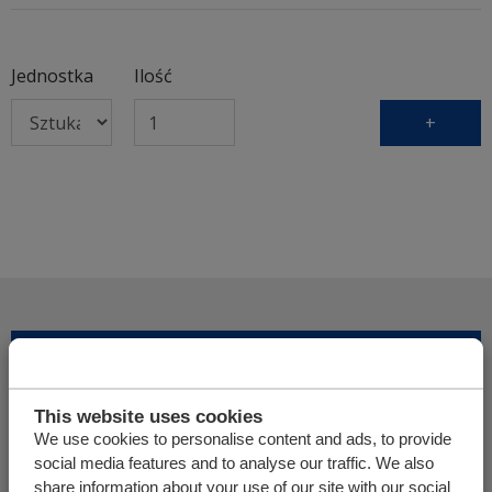
Jednostka
Ilość
+
Dodaj więcej produktów
This website uses cookies
Finalizuj ofertę
We use cookies to personalise content and ads, to provide
social media features and to analyse our traffic. We also
share information about your use of our site with our social