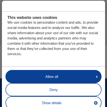
Meer producten toevoegen
This website uses cookies
We use cookies to personalise content and ads, to provide
Offerte aanvraag afronden
social media features and to analyse our traffic. We also
share information about your use of our site with our social
media, advertising and analytics partners who may
combine it with other information that you’ve provided to
them or that they’ve collected from your use of their
U bevindt zich hier:
services.
Cargo Floor | Horizontal (un)loading systems
Onderdelen/webshop
Allow all
© Cargo Floor B.V. Byte 14, 7741 MK Coevorden, The
Deny
Netherlands
Site updates
Show details