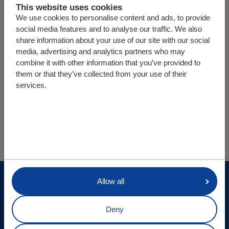
This website uses cookies
Technische gegevens
We use cookies to personalise content and ads, to provide
social media features and to analyse our traffic. We also
share information about your use of our site with our social
media, advertising and analytics partners who may
Terug naar overzicht
combine it with other information that you’ve provided to
them or that they’ve collected from your use of their
services.
U bevindt zich hier:
Cargo Floor | Horizontal (un)loading systems
Info
Aandrijfunits
CF500SLC
© Cargo Floor B.V. Byte 14, 7741 MK Coevorden, The
Allow all
Netherlands
Deny
Site updates
Privacy statement