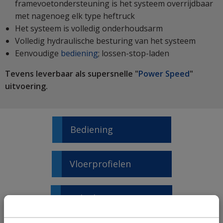
framevoetondersteuning is het systeem overrijdbaar
met nagenoeg elk type heftruck
Het systeem is volledig onderhoudsarm
Volledig hydraulische besturing van het systeem
Eenvoudige
bediening
; lossen-stop-laden
Tevens leverbaar als supersnelle "
Power Speed
"
uitvoering.
Bediening
Vloerprofielen
Geleiding