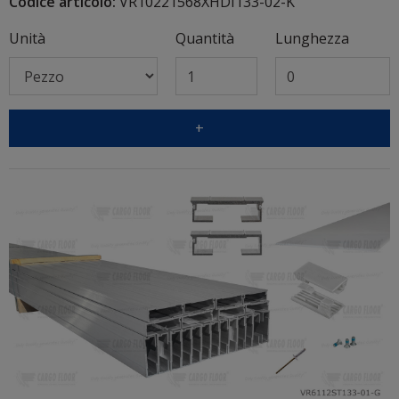
Codice articolo:
VR10221568XHDI133-02-K
Unità
Quantità
Lunghezza
+