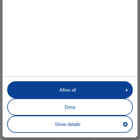
Allow all
set da revisione 8-18 mm. passo 112 HDI con
nervature (terminale in alluminio)
Codice articolo:
VR818112HDI133-02-K
Deny
Unità
Quantità
Lunghezza
Show details