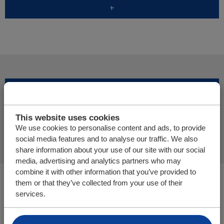
+
Aggiungi altri prodotti
This website uses cookies
Finalizza richiesta di preventivo
We use cookies to personalise content and ads, to provide
social media features and to analyse our traffic. We also
share information about your use of our site with our social
media, advertising and analytics partners who may
combine it with other information that you’ve provided to
Voi siete qui:
them or that they’ve collected from your use of their
Piano di carico | Sistema di (dis)carico orizzontale
services.
Negozio web