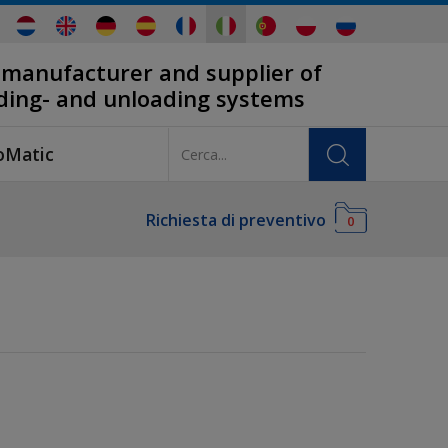
 manufacturer and supplier of
ading- and unloading systems
oMatic
Richiesta di preventivo
0