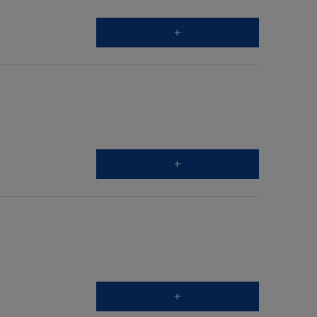
+
+
+