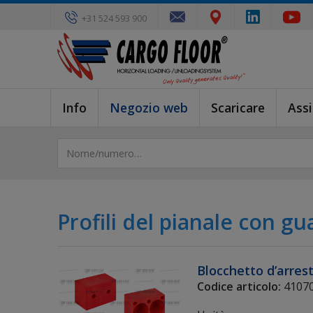
+31 524 593 900
Info
Negozio web
Scaricare
Ass
Profili del pianale con gu
Blocchetto d’arrest
Codice articolo:
4107