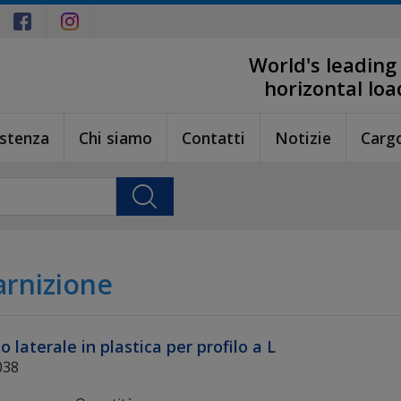
World's leading
horizontal lo
istenza
Chi siamo
Contatti
Notizie
Carg
arnizione
o laterale in plastica per profilo a L
038