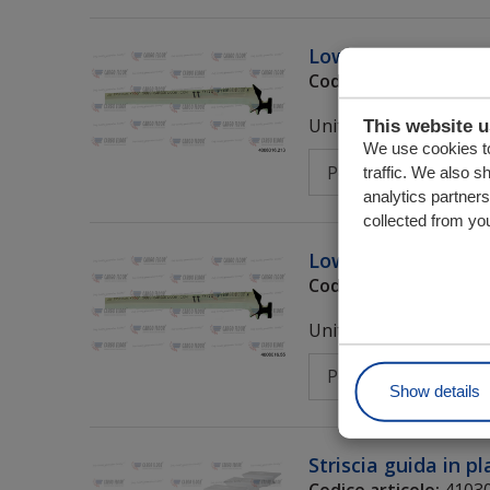
Low friction Guarn
Codice articolo:
40080
Unità
This website 
We use cookies to
traffic. We also s
analytics partner
collected from you
Low friction Guarn
Codice articolo:
40080
Unità
Show details
Striscia guida in p
Codice articolo:
4103