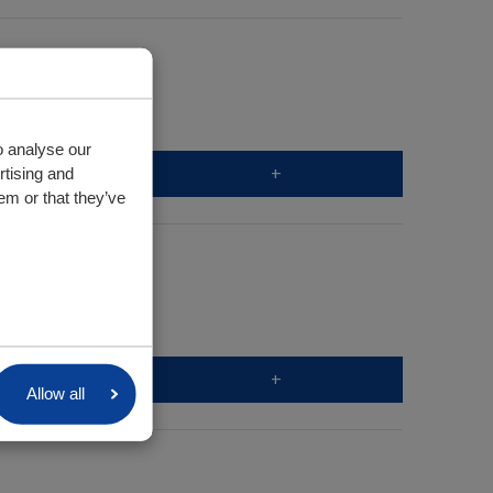
o analyse our
+
rtising and
em or that they’ve
+
Allow all