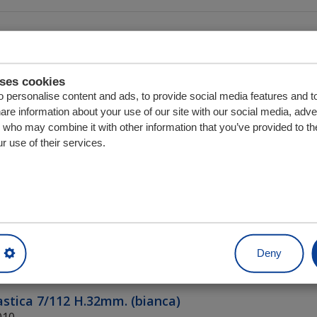
izione per pavimento L.213 metri
16.213
Quantità
uses cookies
 personalise content and ads, to provide social media features and t
hare information about your use of our site with our social media, adve
s who may combine it with other information that you’ve provided to th
r use of their services.
izione per pavimento L.55 metri
16.55
Quantità
Deny
lastica 7/112 H.32mm. (bianca)
010