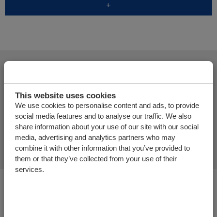
+
Ajouter d'autres produits
This website uses cookies
We use cookies to personalise content and ads, to provide
social media features and to analyse our traffic. We also
Finaliser la demande de
share information about your use of our site with our social
proposition
media, advertising and analytics partners who may
combine it with other information that you’ve provided to
them or that they’ve collected from your use of their
services.
Vous êtes ici :
Plancher de chargement | Système de
(dé)chargement horizontal