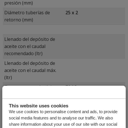
presión (mm)
Diámetro tuberías de
25 x 2
retorno (mm)
Llenado del depósito de
aceite con el caudal
recomendado (ltr)
Llenado del depósito de
aceite con el caudal máx.
(ltr)
Temperatura máx. del
70 ºC
aceite (ºC)
This website uses cookies
Tipo de aceite: mineral y biológico (hees)
We use cookies to personalise content and ads, to provide
Rango de temperatura:
social media features and to analyse our traffic. We also
ISO VG32 = -15 < 30 °C
share information about your use of our site with our social