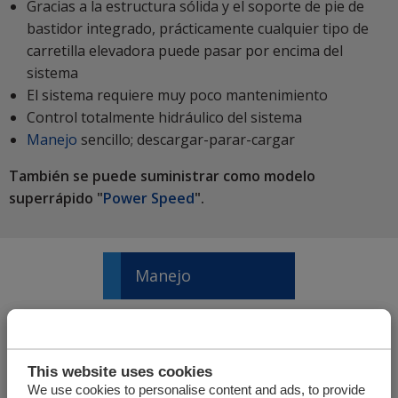
Gracias a la estructura sólida y el soporte de pie de
bastidor integrado, prácticamente cualquier tipo de
carretilla elevadora puede pasar por encima del
sistema
El sistema requiere muy poco mantenimiento
Control totalmente hidráulico del sistema
Manejo
sencillo; descargar-parar-cargar
También se puede suministrar como modelo
superrápido "
Power Speed
".
Manejo
Perfiles de suelo
This website uses cookies
We use cookies to personalise content and ads, to provide
Guías