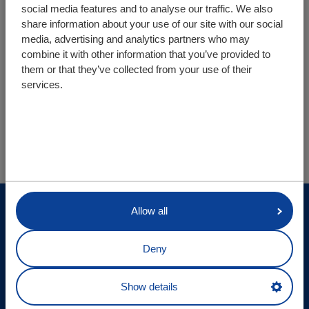
social media features and to analyse our traffic. We also
share information about your use of our site with our social
media, advertising and analytics partners who may
Datos técnicos
combine it with other information that you’ve provided to
them or that they’ve collected from your use of their
services.
Usted está aquí:
Cargo Floor | Sistema de (des)carga horizontal
Info
Unidad de accionamiento
CF500SLC
© Cargo Floor B.V. Byte 14, 7741 MK Coevorden, The
Allow all
Netherlands
Deny
Actualizaciones del sitio
Declaracion de privacidad
Show details
Exención de responsabilidad