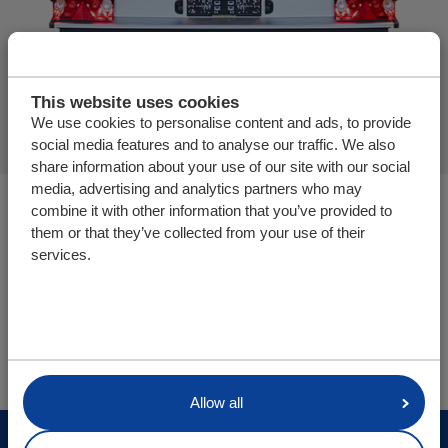
Atenção: este piso móvel deslizante não pode ser pisado
This website uses cookies
We use cookies to personalise content and ads, to provide
por uma empilhadora!
social media features and to analyse our traffic. We also
share information about your use of our site with our social
media, advertising and analytics partners who may
Peças/webshop
combine it with other information that you’ve provided to
N.º artigo
85.2185
them or that they’ve collected from your use of their
services.
Você está aqui:
Cargo Floor | Sistema de (des)carga horizontal
Info
Perfis
Perfis plástico
Allow all
© Cargo Floor B.V. Byte 14, 7741 MK Coevorden, The