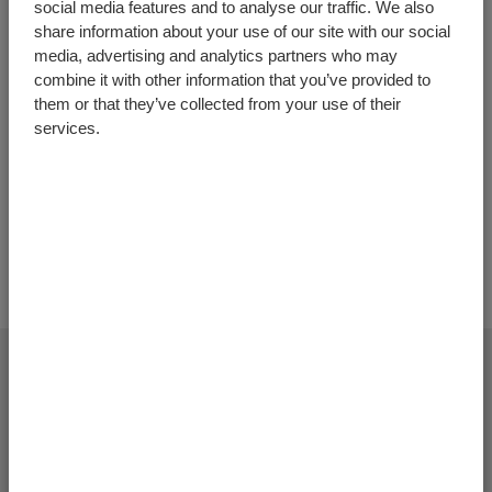
social media features and to analyse our traffic. We also
share information about your use of our site with our social
Sensor de calor eletrónico para IRCM
media, advertising and analytics partners who may
Número do artigo:
6402029
combine it with other information that you’ve provided to
them or that they’ve collected from your use of their
Unidade
Quantia
services.
+
Adicionar mais produtos
Finalizar pedido de oferta