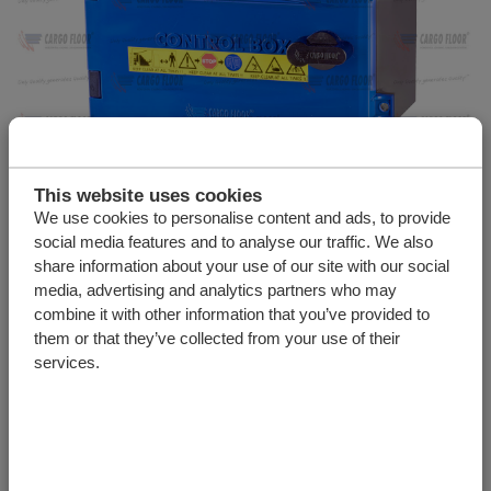
Caixa de controlo Cargo Floor excl.
This website uses cookies
componentes elétricos/suporte de montagem
We use cookies to personalise content and ads, to provide
Número do artigo:
6415107
social media features and to analyse our traffic. We also
share information about your use of our site with our social
Unidade
Quantia
media, advertising and analytics partners who may
combine it with other information that you’ve provided to
them or that they’ve collected from your use of their
services.
+