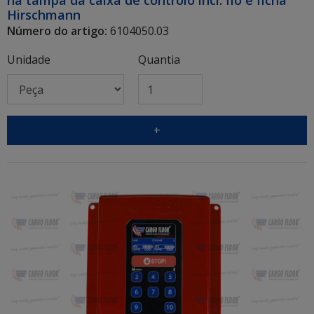
na tampa da caixa de controlo incl. fio e ficha
Hirschmann
Número do artigo:
6104050.03
Unidade
Quantia
+