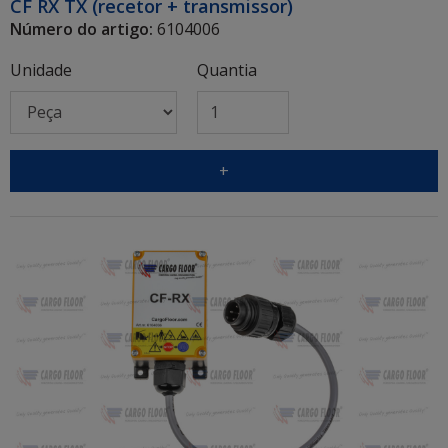
CF RX TX (recetor + transmissor)
Número do artigo:
6104006
Unidade
Quantia
+