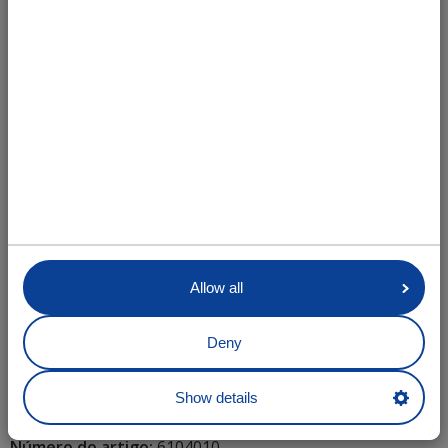
+
Allow all
Deny
Show details
Controlo remoto CF4 "B" (com cabo e ficha)
Número do artigo:
6104010