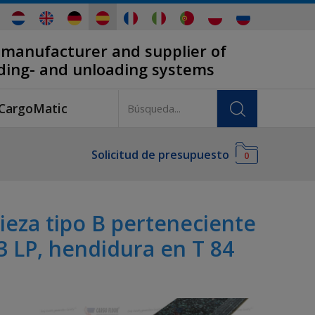
 manufacturer and supplier of
ading- and unloading systems
CargoMatic
Solicitud de presupuesto
0
pieza tipo B perteneciente
33 LP, hendidura en T 84