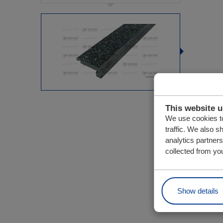
This website 
We use cookies to
traffic. We also s
analytics partner
collected from you
Show details