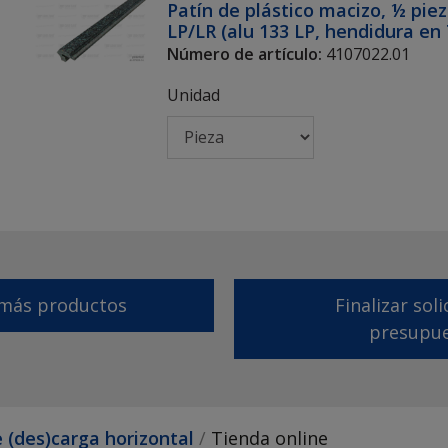
Patín de plástico macizo, ½ piez
LP/LR (alu 133 LP, hendidura e
Número de artículo:
4107022.01
Unidad
más productos
Finalizar sol
presupu
 (des)carga horizontal
Tienda online