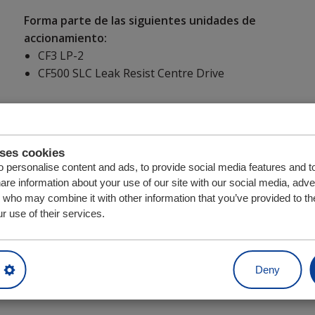
Forma parte de las siguientes unidades de
accionamiento:
CF3 LP-2
CF500 SLC Leak Resist Centre Drive
uses cookies
Unidad
Cantidad
 personalise content and ads, to provide social media features and t
hare information about your use of our site with our social media, adve
s who may combine it with other information that you’ve provided to th
r use of their services.
Piezas relacionadas con Patín de plástico 
Deny
a pieza A, serie LP/LR (alu 133 LP, hendid