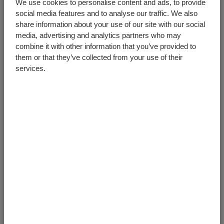
Alu 7/112mm Protected Seal
We use cookies to personalise content and ads, to provide
Número do artigo:
9.2.1000
social media features and to analyse our traffic. We also
share information about your use of our site with our social
Unidade
Quantia
Comprimento
media, advertising and analytics partners who may
combine it with other information that you’ve provided to
them or that they’ve collected from your use of their
services.
+