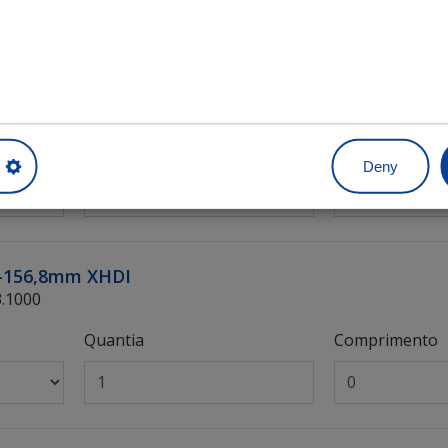
156,8mm XHDI
2.1000
Quantia
Comprimento
Deny
22-156,8mm XHDI
3.1000
Quantia
Comprimento