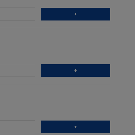
+
+
+