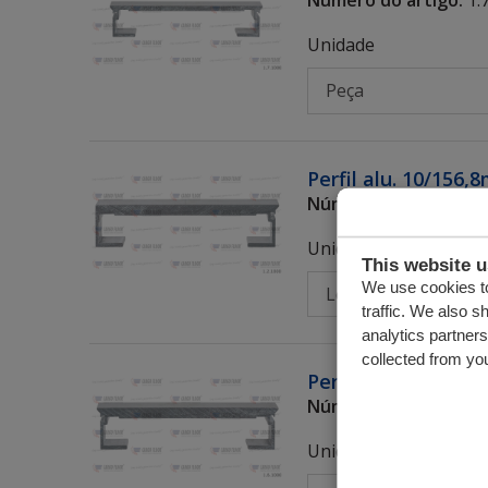
Unidade
Perfil alu. 10/156,
Número do artigo:
1.
Unidade
This website 
We use cookies to
traffic. We also s
analytics partner
collected from you
Perfil alu. DS 10/1
Número do artigo:
1.
Unidade