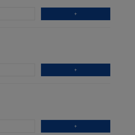
+
+
+