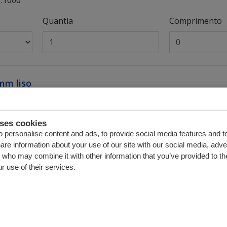
Quantia
Comprimento
8mm liso
2.1000
Quantia
Comprimento
uses cookies
 personalise content and ads, to provide social media features and t
hare information about your use of our site with our social media, adve
s who may combine it with other information that you’ve provided to th
r use of their services.
56,8mm liso
6.1000
Quantia
Comprimento