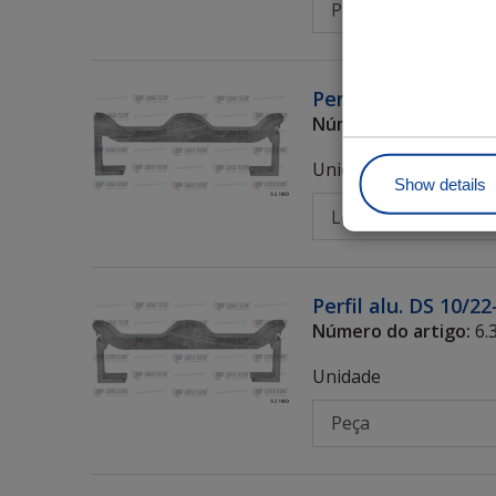
Perfil alu. 10/22-
Número do artigo:
6.
Unidade
Show details
Perfil alu. DS 10/
Número do artigo:
6.
Unidade