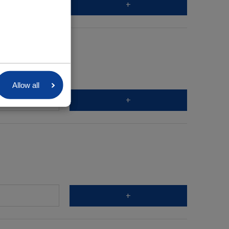
+
Allow all
+
+