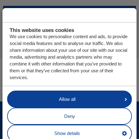
Weitere Produkte hinzufügen
This website uses cookies
Angebotsanfrage abschließen
We use cookies to personalise content and ads, to provide
social media features and to analyse our traffic. We also
share information about your use of our site with our social
media, advertising and analytics partners who may
combine it with other information that you’ve provided to
Sie befinden sich hier:
them or that they’ve collected from your use of their
Cargo Floor | Horizontales (Ent-)Ladesystem
services.
Teile/Webshop
Allow all
© Cargo Floor B.V. Byte 14, 7741 MK Coevorden, The
Deny
Netherlands
Site-Update
Show details