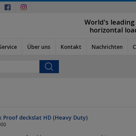
World's leading
horizontal lo
Service
Über uns
Kontakt
Nachrichten
C
 Proof deckslat HD (Heavy Duty)
000