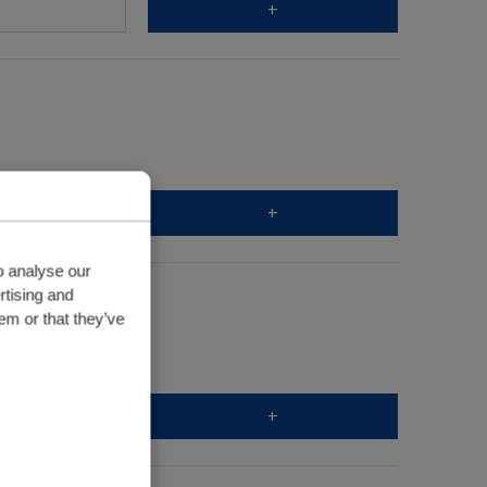
+
+
o analyse our
rtising and
em or that they’ve
+