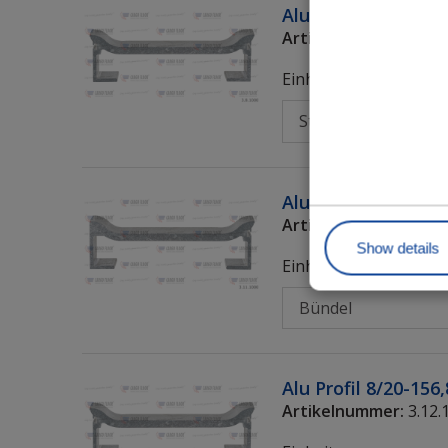
Alu Profil 8-20/1
Artikelnummer:
3.8.1
Einheit
Alu Profil 8/20-15
Artikelnummer:
3.11.
Show details
Einheit
Alu Profil 8/20-15
Artikelnummer:
3.12.