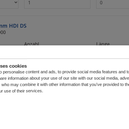
2mm HDI DS
000
Anzahl
Länge
uses cookies
 personalise content and ads, to provide social media features and t
hare information about your use of our site with our social media, adve
12mm HD
s who may combine it with other information that you’ve provided to th
000
r use of their services.
Anzahl
Länge