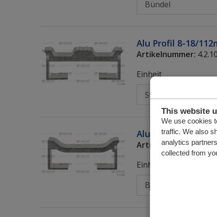
Alu Profil 8-18/11
Artikelnummer:
4.2.1
Einheit
This website 
We use cookies to
traffic. We also s
Alu Profil 8-20/1
analytics partner
Artikelnummer:
3.3.1
collected from you
Einheit