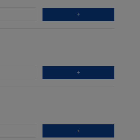
+
+
+