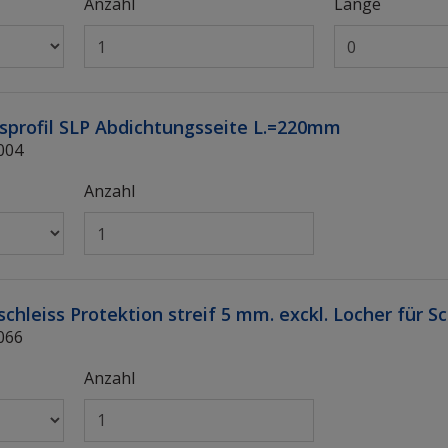
Anzahl
Länge
sprofil SLP Abdichtungsseite L.=220mm
004
Anzahl
chleiss Protektion streif 5 mm. exckl. Locher für 
066
Anzahl