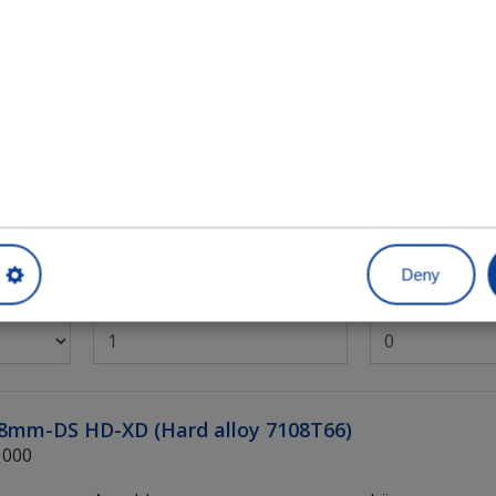
12mm-DS HD
000
Anzahl
Länge
6,8mm HD-XD (Hard alloy 7108T66)
1000
Deny
Anzahl
Länge
6,8mm-DS HD-XD (Hard alloy 7108T66)
1000